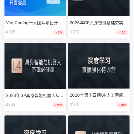
VibeCoding一人团队项目开发实战|MK|MP4|完结
2026年GP具身智能基础夯实课完结
0订阅
0订阅
30
120
￥
￥
2026年第十四期GP人工智能深度学习系统班|MP4|完结|MP4
2026年GP具身智能机器人从入门到产业应用完结
0订阅
0订阅
199
120
￥
￥