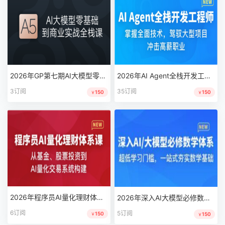
2026年GP第七期AI大模型零基础到商业实战全栈课|完结|MP4
2026年AI Agent全栈开发工程师[包含电子书]|MK|完结|MP4
3订阅
35订阅
150
150
￥
￥
2026年程序员AI量化理财体系课|MK|MP4|完结
2026年深入AI大模型必修数学体系|MK|MP4|完结
6订阅
5订阅
150
150
￥
￥