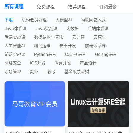
所有课程
免费课程
推荐课程
订阅最多
不限
机构会员办理
大模型AI
物联网嵌入式
Java体系课
Java实战课
大数据
后端体系课
后端实战课
数据结构与算法
云计算
云原生
人工智能AI
测试运维
安卓开发
前端体系课
前端实战课
Python语言
C/C++语言
Golang语言
网络安全
IOS开发
鸿蒙开发
产品设计
职场管理
副业
软考
基金股票理财